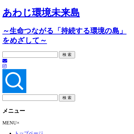
あわじ環境未来島
～生命つながる「持続する環境の島」
をめざして～
メニュー
コ
MENU
×
ン
トップページ