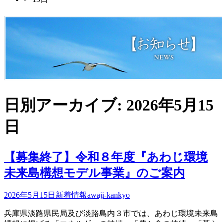
日別アーカイブ: 2026年5月15
日
【募集終了】令和８年度『あわじ環境
未来島構想モデル事業』のご案内
2026年5月15日
新着情報
awaji-kankyo
兵庫県淡路県民局及び淡路島内３市では、あわじ環境未来島