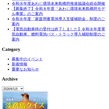
令和８年度あわじ環境未来島構想推進協議会総会開催
【募集終了】令和８年度『あわじ環境未来島構想モデ
ル事業』のご案内
令和８年度「家庭用蓄電池導入支援補助金」制度のご
案内
【電気自動車枠の受付は終了しました】令和８年度電
気自動車、燃料電池バス・トラック導入補助制度のご
案内
Category
募集中のイベント
新着情報
重要なお知らせ
Archive
Archive