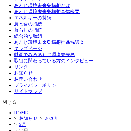
テ
あわじ環境未来島構想とは
ン
あわじ環境未来島構想全体概要
ツ
エネルギーの持続
へ
農と食の持続
ス
暮らしの持続
キ
総合的な取組
ッ
あわじ環境未来島構想推進協議会
プ
キッズページ
動画でみるあわじ環境未来島
取組に関わっている方のインタビュー
リンク
お知らせ
お問い合わせ
プライバシーポリシー
サイトマップ
閉じる
HOME
>
お知らせ
>
2026年
>
5月
> 15日