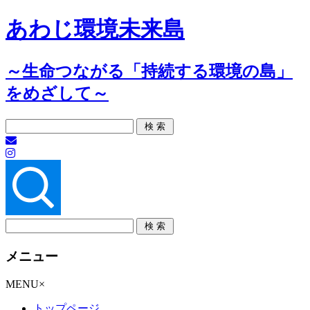
あわじ環境未来島
～生命つながる「持続する環境の島」
をめざして～
メニュー
コ
MENU
×
ン
トップページ