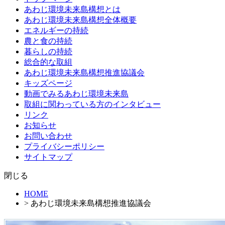
テ
あわじ環境未来島構想とは
ン
あわじ環境未来島構想全体概要
ツ
エネルギーの持続
へ
農と食の持続
ス
暮らしの持続
キ
総合的な取組
ッ
あわじ環境未来島構想推進協議会
プ
キッズページ
動画でみるあわじ環境未来島
取組に関わっている方のインタビュー
リンク
お知らせ
お問い合わせ
プライバシーポリシー
サイトマップ
閉じる
HOME
> あわじ環境未来島構想推進協議会