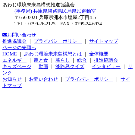
あわじ環境未来島構想推進協議会
(事務局) 兵庫県淡路県民局県民躍動室
〒656-0021 兵庫県洲本市塩屋2丁目4-5
TEL：0799-26-2125 FAX：0799-24-6934
お問い合わせ
推進協議会
｜
プライバシーポリシー
｜
サイトマップ
ページの先頭へ
HOME
｜
あわじ環境未来島構想とは
｜
全体概要
エネルギー
｜
農と食
｜
暮らし
｜
総合
｜
推進協議会
キッズページ
｜
動画
｜
淡路島クイズ
｜
インタビュー
｜
リ
ンク
お知らせ
｜
お問い合わせ
｜
プライバシーポリシー
｜
サイ
トマップ