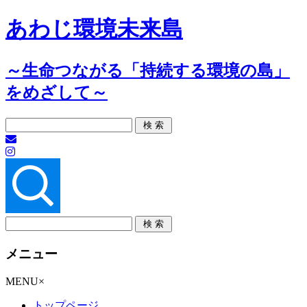
あわじ環境未来島
～生命つながる「持続する環境の島」
をめざして～
メニュー
コ
MENU
×
ン
トップページ