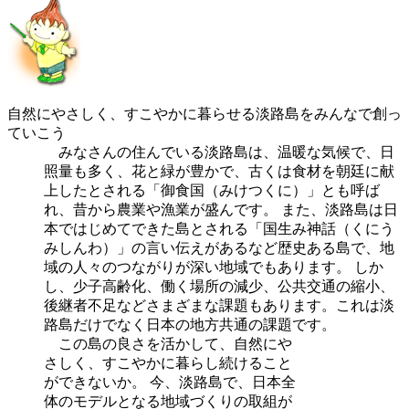
自然にやさしく、すこやかに暮らせる淡路島をみんなで創っ
ていこう
みなさんの住んでいる淡路島は、温暖な気候で、日
照量も多く、花と緑が豊かで、古くは食材を朝廷に献
上したとされる「御食国（みけつくに）」とも呼ば
れ、昔から農業や漁業が盛んです。 また、淡路島は日
本ではじめてできた島とされる「国生み神話（くにう
みしんわ）」の言い伝えがあるなど歴史ある島で、地
域の人々のつながりが深い地域でもあります。 しか
し、少子高齢化、働く場所の減少、公共交通の縮小、
後継者不足などさまざまな課題もあります。これは淡
路島だけでなく日本の地方共通の課題です。
この島の良さを活かして、自然にや
さしく、すこやかに暮らし続けること
ができないか。 今、淡路島で、日本全
体のモデルとなる地域づくりの取組が