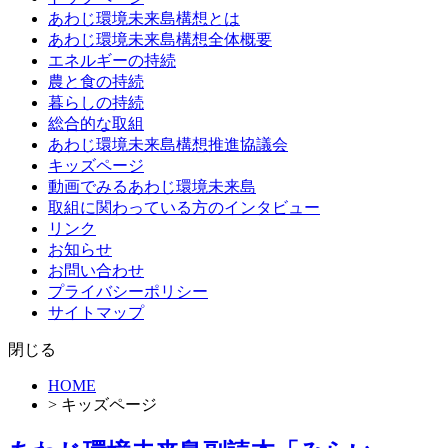
テ
あわじ環境未来島構想とは
ン
あわじ環境未来島構想全体概要
ツ
エネルギーの持続
へ
農と食の持続
ス
暮らしの持続
キ
総合的な取組
ッ
あわじ環境未来島構想推進協議会
プ
キッズページ
動画でみるあわじ環境未来島
取組に関わっている方のインタビュー
リンク
お知らせ
お問い合わせ
プライバシーポリシー
サイトマップ
閉じる
HOME
> キッズページ