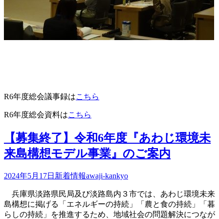
R6年度総会議事録は
こちら
R6年度総会資料は
こちら
【募集終了】令和6年度『あわじ環境未
来島構想モデル事業』のご案内
2024年5月17日
新着情報
awaji-kankyo
兵庫県淡路県民局及び淡路島内３市では、あわじ環境未来
島構想に掲げる「エネルギーの持続」「農と食の持続」「暮
らしの持続」を推進するため、地域社会の問題解決につなが