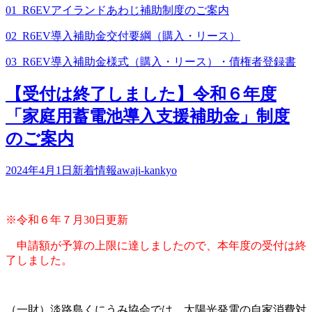
01_R6EVアイランドあわじ補助制度のご案内
02_R6EV導入補助金交付要綱（購入・リース）
03_R6EV導入補助金様式（購入・リース）・債権者登録書
【受付は終了しました】令和６年度
「家庭用蓄電池導入支援補助金」制度
のご案内
2024年4月1日
新着情報
awaji-kankyo
※令和６年７月30日更新
申請額が予算の上限に達しましたので、本年度の受付は終
了しました。
（一財）淡路島くにうみ協会では、太陽光発電の自家消費対