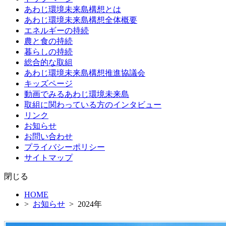
テ
あわじ環境未来島構想とは
ン
あわじ環境未来島構想全体概要
ツ
エネルギーの持続
へ
農と食の持続
ス
暮らしの持続
キ
総合的な取組
ッ
あわじ環境未来島構想推進協議会
プ
キッズページ
動画でみるあわじ環境未来島
取組に関わっている方のインタビュー
リンク
お知らせ
お問い合わせ
プライバシーポリシー
サイトマップ
閉じる
HOME
>
お知らせ
> 2024年