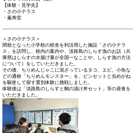
【体験・見学先】
・さの小テラス
・薫寿堂
―――――――――――――――――――――――――――
＜さの小テラス＞
閉校となった小学校の校舎を利活用した施設「さの小テラ
ス」を訪問し、校内の案内や、淡路島のしらす漁のお話（兵
庫県はしらすの水揚げ量が全国一なことや、しらす漁の方法
について）をしていただきました。
その後、ちりめんじゃこに混ざっているタコ、エビ、小魚な
どの通称「ちりめんモンスター」を、ピンセットと虫めがね
を駆使して探す選別体験に挑戦しました。
体験後は「淡路島のしらすと鯛の漬け丼セット」等の昼食を
いただきました。