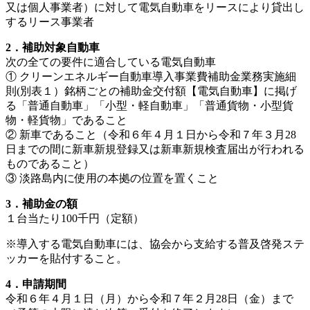
又は個人事業者）に対して電気自動車をリースにより貸出し
するリース事業者
2
．補助対象自動車
次の全ての要件に適合している電気自動車
① クリーンエネルギー自動車導入事業費補助金業務実施細
則(別表１）銘柄ごとの補助金交付額【電気自動車】に掲げ
る「普通自動車」「小型・軽自動車」「普通貨物・小型貨
物・軽貨物」であること
② 新車であること（令和６年４月１日から令和７年３月28
日までの間に新車新規登録又は新車新規検査届出が行われる
ものであること）
③ 淡路島内に使用の本拠の位置を置くこと
3．補助金の額
１台当たり100千円（定額）
※導入する電気自動車には、協会から支給する普及啓発ステ
ッカーを貼付すること。
4．申請期間
令和６年４月１日（月）から令和７年２月28日（金）まで