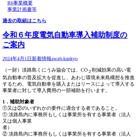
R6事業概要
事業計画書等
過去の取組はこちら
令和６年度電気自動車導入補助制度の
ご案内
2024年4月1日
新着情報
awaji-kankyo
（一財）淡路島くにうみ協会では、CO
削減効果の高い電
２
気自動車の普及拡大を促進し、あわじ環境未来島構想を推進
するため、電気自動車を購入またはリースによって導入する
事業者に対して導入費用の一部補助を行います。
1．補助対象者
①又は②のいずれかの要件に適合する者であること。
① 淡路島内に事務所もしくは事業所を有する事業者（法人
又は個人事業
者
② 淡路島内に事務所もしくは事業所を有する事業者（法人