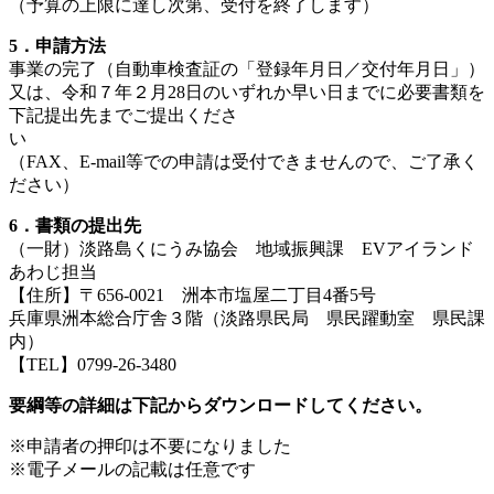
（予算の上限に達し次第、受付を終了します）
5．申請方法
事業の完了（自動車検査証の「登録年月日／交付年月日」）
又は、令和７年２月28日のいずれか早い日までに必要書類を
下記提出先までご提出くださ
い
（FAX、E-mail等での申請は受付できませんので、ご了承く
ださい）
6．書類の提出先
（一財）淡路島くにうみ協会 地域振興課 EVアイランド
あわじ担当
【住所】〒656-0021 洲本市塩屋二丁目4番5号
兵庫県洲本総合庁舎３階（淡路県民局 県民躍動室 県民課
内）
【TEL】0799-26-3480
要綱等の詳細は下記からダウンロードしてください。
※申請者の押印は不要になりました
※電子メールの記載は任意です