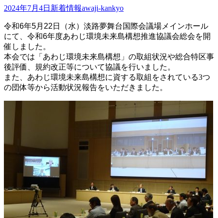
2024年7月4日
新着情報
awaji-kankyo
令和6年5月22日（水）淡路夢舞台国際会議場メインホール
にて、
令和6年度あわじ環境未来島構想推進協議会総会を開
催しました。
本会では「あわじ環境未来島構想」の取組状況や総合特区事
後評価、規約改正等について協議を行いました。
また、あわじ環境未来島構想に資する取組をされている3つ
の団体等から活動状況報告をいただきました。