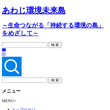
あわじ環境未来島
～生命つながる「持続する環境の島」
をめざして～
メニュー
コ
MENU
×
ン
トップページ