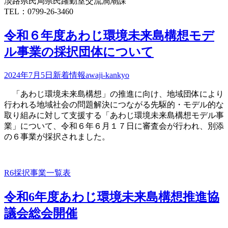
淡路県民局県民躍動室交流渦潮課
TEL：0799-26-3460
令和６年度あわじ環境未来島構想モデ
ル事業の採択団体について
2024年7月5日
新着情報
awaji-kankyo
「あわじ環境未来島構想」の推進に向け、地域団体により
行われる地域社会の問題解決につながる先駆的・モデル的な
取り組みに対して支援する「あわじ環境未来島構想モデル事
業」について、令和６年６月１７日に審査会が行われ、別添
の６事業が採択されました。
R6採択事業一覧表
令和6年度あわじ環境未来島構想推進協
議会総会開催