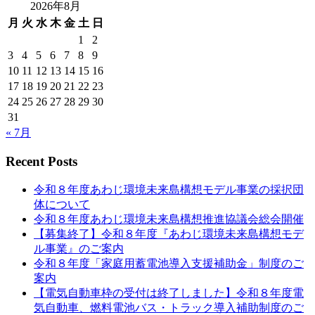
2026年8月
ゲ
月
火
水
木
金
土
日
ー
1
2
3
4
5
6
7
8
9
シ
10
11
12
13
14
15
16
ョ
17
18
19
20
21
22
23
ン
24
25
26
27
28
29
30
31
« 7月
Recent Posts
令和８年度あわじ環境未来島構想モデル事業の採択団
体について
令和８年度あわじ環境未来島構想推進協議会総会開催
【募集終了】令和８年度『あわじ環境未来島構想モデ
ル事業』のご案内
令和８年度「家庭用蓄電池導入支援補助金」制度のご
案内
【電気自動車枠の受付は終了しました】令和８年度電
気自動車、燃料電池バス・トラック導入補助制度のご