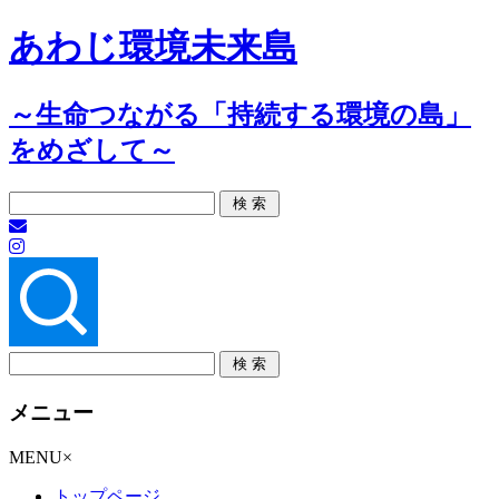
あわじ環境未来島
～生命つながる「持続する環境の島」
をめざして～
メニュー
コ
MENU
×
ン
トップページ