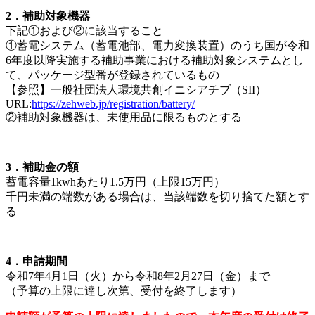
2．補助対象機器
下記①および②に該当すること
①蓄電システム（蓄電池部、電力変換装置）のうち国が令和
6年度以降実施する補助事業における補助対象システムとし
て、パッケージ型番が登録されているもの
【参照】一般社団法人環境共創イニシアチブ（SII）
URL:
https://zehweb.jp/registration/battery/
②補助対象機器は、未使用品に限るものとする
3．補助金の額
蓄電容量1kwhあたり1.5万円（上限15万円）
千円未満の端数がある場合は、当該端数を切り捨てた額とす
る
4．申請期間
令和7年4月1日（火）から令和8年2月27日（金）まで
（予算の上限に達し次第、受付を終了します）