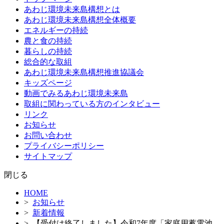
テ
あわじ環境未来島構想とは
ン
あわじ環境未来島構想全体概要
ツ
エネルギーの持続
へ
農と食の持続
ス
暮らしの持続
キ
総合的な取組
ッ
あわじ環境未来島構想推進協議会
プ
キッズページ
動画でみるあわじ環境未来島
取組に関わっている方のインタビュー
リンク
お知らせ
お問い合わせ
プライバシーポリシー
サイトマップ
閉じる
HOME
>
お知らせ
>
新着情報
> 【受付は終了しました】令和7年度「家庭用蓄電池