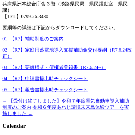
兵庫県洲本総合庁舎３階（淡路県民局 県民躍動室 県民
課）
【TEL】0799-26-3480
要綱等の詳細は下記からダウンロードしてください。
01_【R7】補助制度のご案内
02_【R7】家庭用蓄電池導入支援補助金交付要綱（R7.6.24改
正）
03_【R7】要綱様式・債権者登録書（R7.6.24~）
04_【R7】申請書提出時チェックシート
05_【R7】報告書提出時チェックシート
←
【受付は終了しました】令和７年度電気自動車導入補助
投
制度のご案内
令和６年度あわじ環境未来島体験ツアーを実
稿
施しました
→
ナ
Calendar
ビ