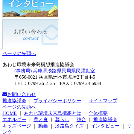
ページの先頭へ
あわじ環境未来島構想推進協議会
(事務局) 兵庫県淡路県民局県民躍動室
〒656-0021 兵庫県洲本市塩屋2丁目4-5
TEL：0799-26-2125 FAX：0799-24-6934
お問い合わせ
推進協議会
｜
プライバシーポリシー
｜
サイトマップ
ページの先頭へ
HOME
｜
あわじ環境未来島構想とは
｜
全体概要
エネルギー
｜
農と食
｜
暮らし
｜
総合
｜
推進協議会
キッズページ
｜
動画
｜
淡路島クイズ
｜
インタビュー
｜
リ
ンク