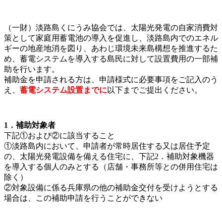
（一財）淡路島くにうみ協会では、太陽光発電の自家消費対
策として家庭用蓄電池の導入を促進し、淡路島内でのエネル
ギーの地産地消を図り、あわじ環境未来島構想を推進するた
め、蓄電システムを導入する島民に対して設置費用の一部補
助を行います。
補助金を申請される方は、申請様式に必要事項をご記入のう
え、
蓄電システム設置までに
以下までご提出ください。
1．補助対象者
下記①および②に該当すること
①淡路島内において、申請者が常時居住する又は居住予定
の、太陽光発電設備を備える住宅に、下記2．補助対象機器
を導入する個人のみとする（店舗・事務所等との併用住宅は
除く）
②対象設備に係る兵庫県の他の補助金交付を受けようとする
場合は、この補助申請を行うことができない