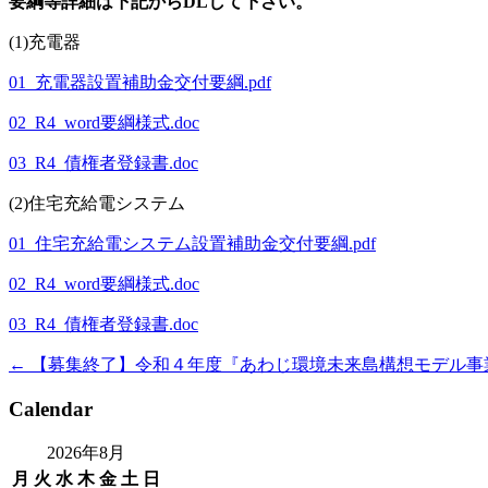
要綱等詳細は下記からDLして下さい。
(1)充電器
01_充電器設置補助金交付要綱.pdf
02_R4_word要綱様式.doc
03_R4_債権者登録書.doc
(2)住宅充給電システム
01_住宅充給電システム設置補助金交付要綱.pdf
02_R4_word要綱様式.doc
03_R4_債権者登録書.doc
←
【募集終了】令和４年度『あわじ環境未来島構想モデル事
投
稿
Calendar
ナ
2026年8月
ビ
月
火
水
木
金
土
日