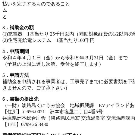
払いを完了するものであること ※
ム (ア) V2H（（一社）次世代
と (イ)令和5年3月31日まで
3．補助金の額
(1)充電器 1基当たり 25千円以内（補助対象経費の1/2以内
(2)住宅充給電システム 1基当たり100千円
4．申請期間
令和４年４月１日（金）から令和５年３月31日（金）まで
（予算の上限に達し次第、受付を終了します）
5．申請方法
補助金を申請される事業者は、工事完了までに
きませんので、ご了承下さい）
6．書類の提出先
（一財）淡路島くにうみ協会 地域振興課 EVアイランドあ
【住所】〒656-0021 洲本市塩屋二丁目4番5号
兵庫県洲本総合庁舎（淡路県民局3F 交流渦潮室 交流渦潮課
【TEL】0799-26-3480