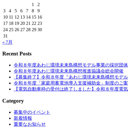
1
2
ゲ
3
4
5
6
7
8
9
ー
10
11
12
13
14
15
16
シ
17
18
19
20
21
22
23
24
25
26
27
28
29
30
ョ
31
ン
« 7月
Recent Posts
令和８年度あわじ環境未来島構想モデル事業の採択団体
令和８年度あわじ環境未来島構想推進協議会総会開催
【募集終了】令和８年度『あわじ環境未来島構想モデル
令和８年度「家庭用蓄電池導入支援補助金」制度のご案
【電気自動車枠の受付は終了しました】令和８年度電気
Category
募集中のイベント
新着情報
重要なお知らせ