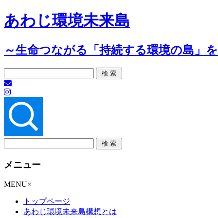
あわじ環境未来島
～生命つながる「持続する環境の島」
メニュー
コ
MENU
×
ン
トップページ
テ
あわじ環境未来島構想とは
ン