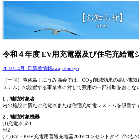
令和４年度 EV用充電器及び住宅充給
2022年4月1日
新着情報
awaji-kankyo
（一財）淡路島くにうみ協会では、CO
削減効果の高い電気
２
ステム）の設置する事業者に対して費用の一部補助をおこな
1．補助
内の施設に新たに充電器または住宅充給電システムを設置す
2
．補助対象機器
(1)充電器 ※1 
※2 ※1 次
(ア) EV・PHV充電用普通充電器200