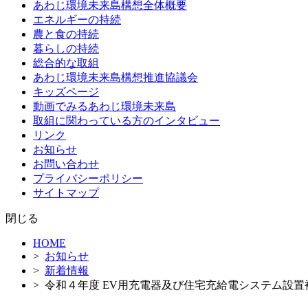
あわじ環境未来島構想全体概要
ツ
エネルギーの持続
へ
農と食の持続
ス
暮らしの持続
キ
総合的な取組
ッ
あわじ環境未来島構想推進協議会
プ
キッズページ
動画でみるあわじ環境未来島
取組に関わっている方のインタビュー
リンク
お知らせ
お問い合わせ
プライバシーポリシー
サイトマップ
閉じる
HOME
>
お知らせ
>
新着情報
> 令和４年度 EV用充電器及び住宅充給電システム設