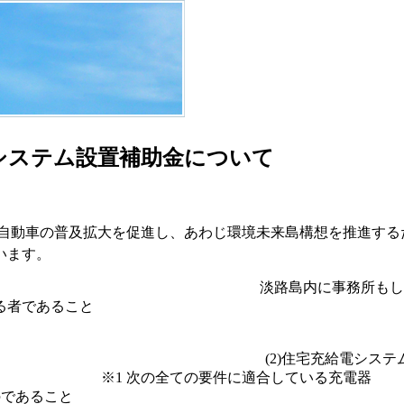
電システム設置補助金について
自動車の普及拡大を促進し、あわじ環境未来島構想を推進する
います。
対象者
淡路島内に事務所もし
る者であること
(2)住宅充給電システ
の全ての要件に適
Vコンセントタイプのものであること (イ)