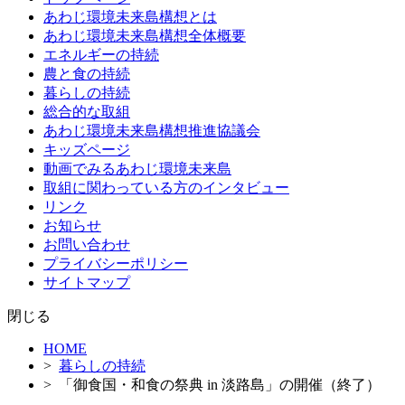
テ
あわじ環境未来島構想とは
ン
あわじ環境未来島構想全体概要
ツ
エネルギーの持続
へ
農と食の持続
ス
暮らしの持続
キ
総合的な取組
ッ
あわじ環境未来島構想推進協議会
プ
キッズページ
動画でみるあわじ環境未来島
取組に関わっている方のインタビュー
リンク
お知らせ
お問い合わせ
プライバシーポリシー
サイトマップ
閉じる
HOME
>
暮らしの持続
> 「御食国・和食の祭典 in 淡路島」の開催（終了）