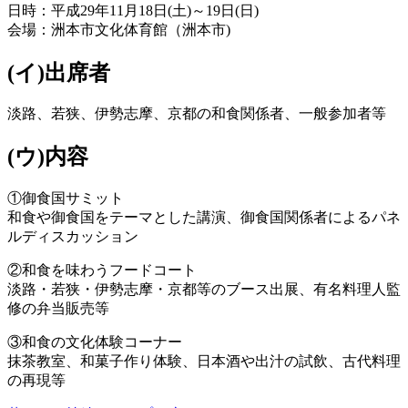
日時：平成29年11月18日(土)～19日(日)
会場：洲本市文化体育館（洲本市)
(イ)出席者
淡路、若狭、伊勢志摩、京都の和食関係者、一般参加者等
(ウ)内容
①御食国サミット
和食や御食国をテーマとした講演、御食国関係者によるパネ
ルディスカッション
②和食を味わうフードコート
淡路・若狭・伊勢志摩・京都等のブース出展、有名料理人監
修の弁当販売等
③和食の文化体験コーナー
抹茶教室、和菓子作り体験、日本酒や出汁の試飲、古代料理
の再現等