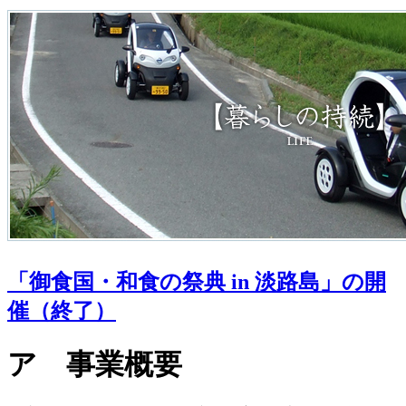
「御食国・和食の祭典 in 淡路島」の開
催（終了）
ア 事業概要