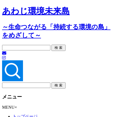
あわじ環境未来島
～生命つながる「持続する環境の島」
をめざして～
メニュー
コ
MENU
×
ン
トップページ