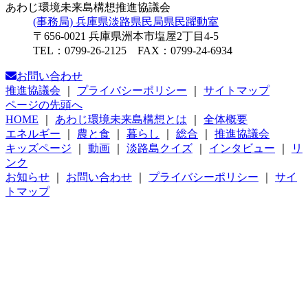
あわじ環境未来島構想推進協議会
(事務局) 兵庫県淡路県民局県民躍動室
〒656-0021 兵庫県洲本市塩屋2丁目4-5
TEL：0799-26-2125 FAX：0799-24-6934
お問い合わせ
推進協議会
｜
プライバシーポリシー
｜
サイトマップ
ページの先頭へ
HOME
｜
あわじ環境未来島構想とは
｜
全体概要
エネルギー
｜
農と食
｜
暮らし
｜
総合
｜
推進協議会
キッズページ
｜
動画
｜
淡路島クイズ
｜
インタビュー
｜
リ
ンク
お知らせ
｜
お問い合わせ
｜
プライバシーポリシー
｜
サイ
トマップ