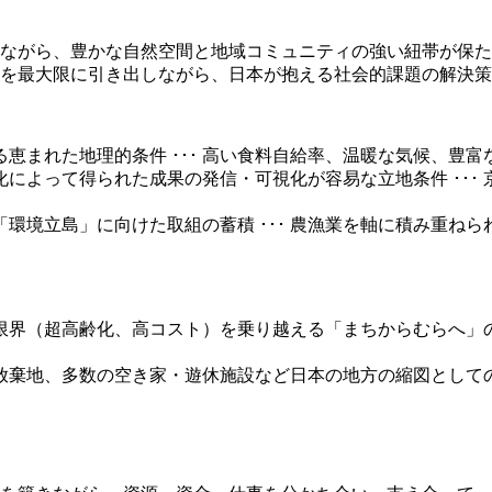
ながら、豊かな自然空間と地域コミュニティの強い紐帯が保た
を最大限に引き出しながら、日本が抱える社会的課題の解決策
恵まれた地理的条件 ･･･ 高い食料自給率、温暖な気候、豊
によって得られた成果の発信・可視化が容易な立地条件 ･･･
環境立島」に向けた取組の蓄積 ･･･ 農漁業を軸に積み重ね
限界（超高齢化、高コスト）を乗り越える
「まちからむらへ」
放棄地、多数の空き家・遊休施設など
日本の地方の縮図として