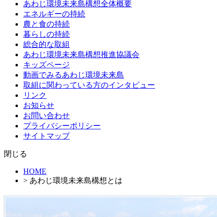
あわじ環境未来島構想全体概要
ツ
エネルギーの持続
へ
農と食の持続
ス
暮らしの持続
キ
総合的な取組
ッ
あわじ環境未来島構想推進協議会
プ
キッズページ
動画でみるあわじ環境未来島
取組に関わっている方のインタビュー
リンク
お知らせ
お問い合わせ
プライバシーポリシー
サイトマップ
閉じる
HOME
> あわじ環境未来島構想とは