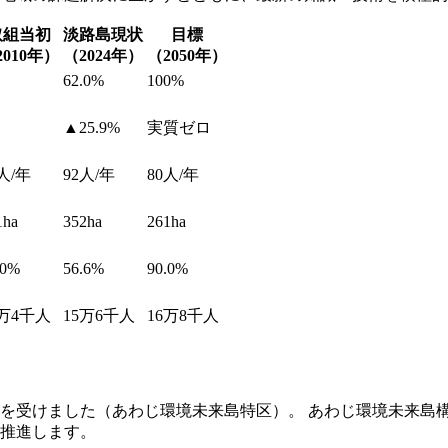
取組当初
淡路島現状
目標
2010年）
（2024年）
（2050年）
62.0%
100%
▲25.9%
実質ゼロ
人/年
92人/年
80人/年
1ha
352ha
261ha
.0%
56.6%
90.0%
7万4千人
15万6千人
16万8千人
指定を受けました（あわじ環境未来島特区）。 あわじ環境未来
推進します。