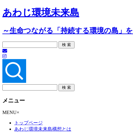
あわじ環境未来島
～生命つながる「持続する環境の島」
メニュー
コ
MENU
×
ン
トップページ
テ
あわじ環境未来島構想とは
ン