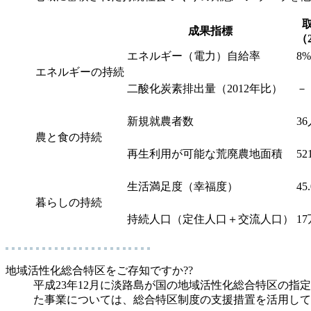
成果指標
（
エネルギー（電力）自給率
8%
エネルギーの持続
二酸化炭素排出量（2012年比）
－
新規就農者数
36
農と食の持続
再生利用が可能な荒廃農地面積
52
生活満足度（幸福度）
45
暮らしの持続
持続人口（定住人口＋交流人口）
1
地域活性化総合特区をご存知ですか??
平成23年12月に淡路島が国の地域活性化総合特区の
た事業については、総合特区制度の支援措置を活用して