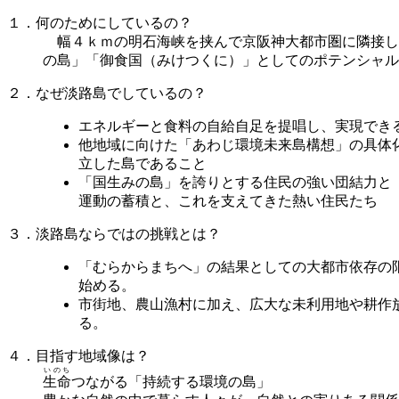
１．何のためにしているの？
幅４ｋｍの明石海峡を挟んで京阪神大都市圏に隣接し
の島」「御食国（みけつくに）」としてのポテンシャル
２．なぜ淡路島でしているの？
エネルギーと食料の自給自足を提唱し、実現できる
他地域に向けた「あわじ環境未来島構想」の具体化
立した島であること
「国生みの島」を誇りとする住民の強い団結力と「
運動の蓄積と、これを支えてきた熱い住民たち
３．淡路島ならではの挑戦とは？
「むらからまちへ」の結果としての大都市依存の
始める。
市街地、農山漁村に加え、広大な未利用地や耕作
る。
４．目指す地域像は？
いのち
生命
つながる「持続する環境の島」